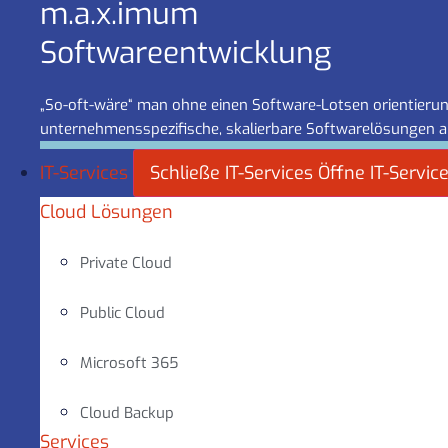
m.a.x.imum
Software­entwicklung
„So-oft-wäre“ man ohne einen Software-Lotsen orientierung
unternehmensspezifische, skalierbare Softwarelösungen a
IT-Services
Schließe IT-Services
Öffne IT-Servic
Cloud Lösungen
Private Cloud
Public Cloud
Microsoft 365
Cloud Backup
Services