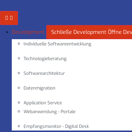
Zum
Inhalt
springen
Development
Schließe Development
Öffne De
Individuelle Softwareentwicklung
Technologieberatung
Softwarearchitektur
Datenmigration
Application Service
Webanwendung - Portale
Empfangsmonitor - Digital Desk