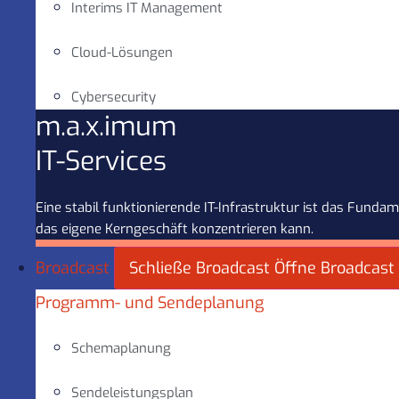
Interims IT Management
Cloud-Lösungen
Cybersecurity
m.a.x.imum
IT-Services
Eine stabil funktionierende IT-Infrastruktur ist das Fun
das eigene Kerngeschäft konzentrieren kann.
Broadcast
Schließe Broadcast
Öffne Broadcast
Programm- und Sendeplanung
Schemaplanung
Sendeleistungsplan