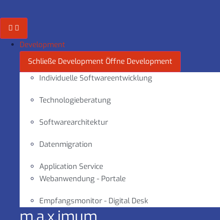
Zum
Inhalt
springen
Development
Schließe Development
Öffne Development
Individuelle Softwareentwicklung
Technologieberatung
Softwarearchitektur
Datenmigration
Application Service
Webanwendung - Portale
Empfangsmonitor - Digital Desk
m.a.x.imum