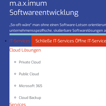
m.a.x.imum
Software­entwicklung
„So-oft-wäre“ man ohne einen Software-Lotsen orientierung
unternehmensspezifische, skalierbare Softwarelösungen a
IT-Services
Schließe IT-Services
Öffne IT-Servic
Cloud Lösungen
Private Cloud
Public Cloud
Microsoft 365
Cloud Backup
Services