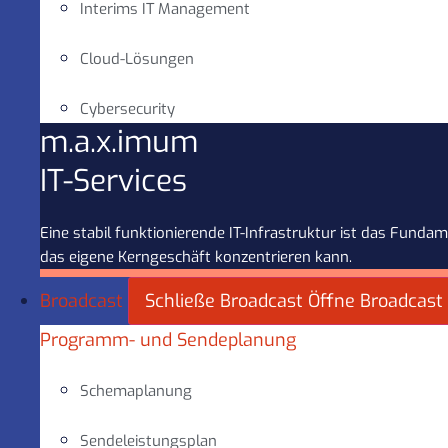
Interims IT Management
Cloud-Lösungen
Cybersecurity
m.a.x.imum
IT-Services
Eine stabil funktionierende IT-Infrastruktur ist das Fun
das eigene Kerngeschäft konzentrieren kann.
Broadcast
Schließe Broadcast
Öffne Broadcast
Programm- und Sendeplanung
Schemaplanung
Sendeleistungsplan