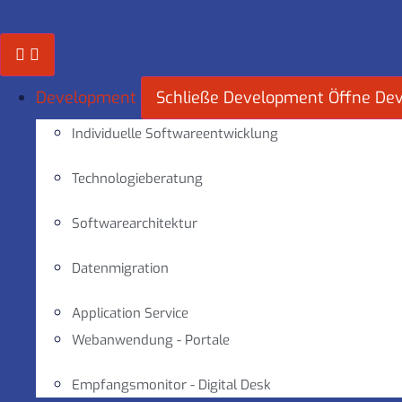
Zum
Inhalt
springen
Development
Schließe Development
Öffne De
Individuelle Softwareentwicklung
Technologieberatung
Softwarearchitektur
Datenmigration
Application Service
Webanwendung - Portale
Empfangsmonitor - Digital Desk