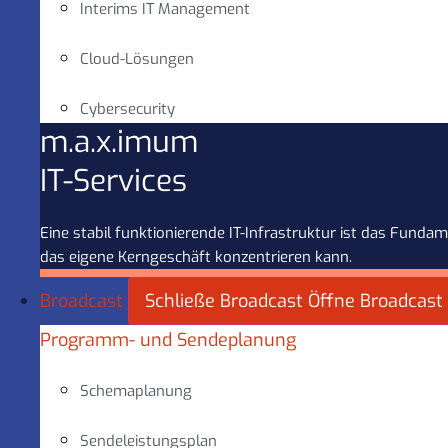
Interims IT Management
Cloud-Lösungen
Cybersecurity
m.a.x.imum
IT-Services
Eine stabil funktionierende IT-Infrastruktur ist das Fun
das eigene Kerngeschäft konzentrieren kann.
Broadcast
Schließe Broadcast
Öffne Broadcast
Programm- und Sendeplanung
Schemaplanung
Sendeleistungsplan