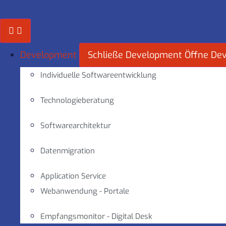
Zum
Inhalt
springen
Development
Schließe Development
Öffne De
Individuelle Softwareentwicklung
Technologieberatung
Softwarearchitektur
Datenmigration
Application Service
Webanwendung - Portale
Empfangsmonitor - Digital Desk