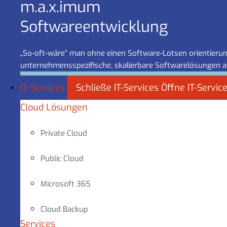
m.a.x.imum
Software­entwicklung
„So-oft-wäre“ man ohne einen Software-Lotsen orientierung
unternehmensspezifische, skalierbare Softwarelösungen a
IT-Services
Schließe IT-Services
Öffne IT-Servic
Cloud Lösungen
Private Cloud
Public Cloud
Microsoft 365
Cloud Backup
Services