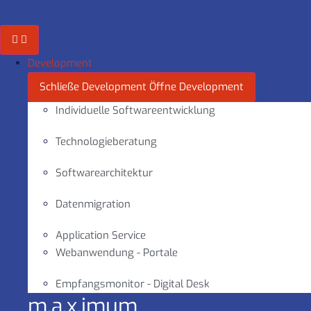
Zum
Inhalt
springen
Development
Schließe Development
Öffne Development
Individuelle Softwareentwicklung
Technologieberatung
Softwarearchitektur
Datenmigration
Application Service
Webanwendung - Portale
Empfangsmonitor - Digital Desk
m.a.x.imum