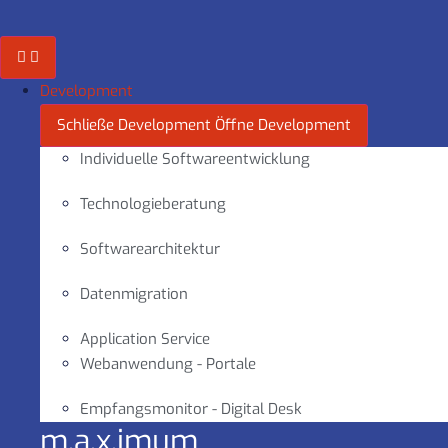
Zum
Inhalt
springen
Development
Schließe Development
Öffne Development
Individuelle Softwareentwicklung
Technologieberatung
Softwarearchitektur
Datenmigration
Application Service
Webanwendung - Portale
Empfangsmonitor - Digital Desk
m.a.x.imum