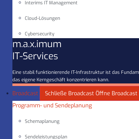
Interims IT Management
Cloud-Lösungen
Cybersecurity
m.a.x.imum
IT-Services
Eine stabil funktionierende IT-Infrastruktur ist das Fun
das eigene Kerngeschäft konzentrieren kann.
Broadcast
Schließe Broadcast
Öffne Broadcast
Programm- und Sendeplanung
Schemaplanung
Sendeleistungsplan