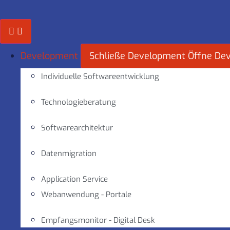
Zum
Inhalt
springen
Development
Schließe Development
Öffne De
Individuelle Softwareentwicklung
Technologieberatung
Softwarearchitektur
Datenmigration
Application Service
Webanwendung - Portale
Empfangsmonitor - Digital Desk