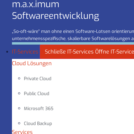
m.a.x.imum
Software­entwicklung
„So-oft-wäre“ man ohne einen Software-Lotsen orientierung
unternehmensspezifische, skalierbare Softwarelösungen a
IT-Services
Schließe IT-Services
Öffne IT-Servic
Cloud Lösungen
Private Cloud
Public Cloud
Microsoft 365
Cloud Backup
Services