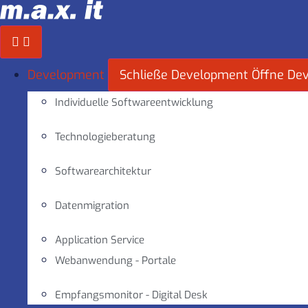
Zum
Inhalt
springen
Development
Schließe Development
Öffne De
Individuelle Softwareentwicklung
Technologieberatung
Softwarearchitektur
Datenmigration
Application Service
Webanwendung - Portale
Empfangsmonitor - Digital Desk