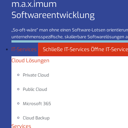
m.a.x.imum
Software­entwicklung
„So-oft-wäre“ man ohne einen Software-Lotsen orientierung
unternehmensspezifische, skalierbare Softwarelösungen a
IT-Services
Schließe IT-Services
Öffne IT-Servic
Cloud Lösungen
Private Cloud
Public Cloud
Microsoft 365
Cloud Backup
Services