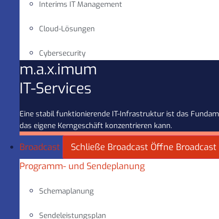
Interims IT Management
Cloud-Lösungen
Cybersecurity
m.a.x.imum
IT-Services
Eine stabil funktionierende IT-Infrastruktur ist das Fun
das eigene Kerngeschäft konzentrieren kann.
Broadcast
Schließe Broadcast
Öffne Broadcast
Programm- und Sendeplanung
Schemaplanung
Sendeleistungsplan