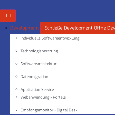
Zum
Inhalt
springen
Development
Schließe Development
Öffne De
Individuelle Softwareentwicklung
Technologieberatung
Softwarearchitektur
Datenmigration
Application Service
Webanwendung - Portale
Empfangsmonitor - Digital Desk