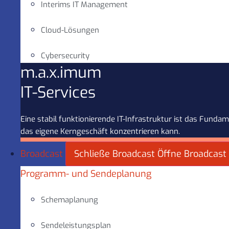
Interims IT Management
Cloud-Lösungen
Cybersecurity
m.a.x.imum
IT-Services
Eine stabil funktionierende IT-Infrastruktur ist das Fun
das eigene Kerngeschäft konzentrieren kann.
Broadcast
Schließe Broadcast
Öffne Broadcast
Programm- und Sendeplanung
Schemaplanung
Sendeleistungsplan