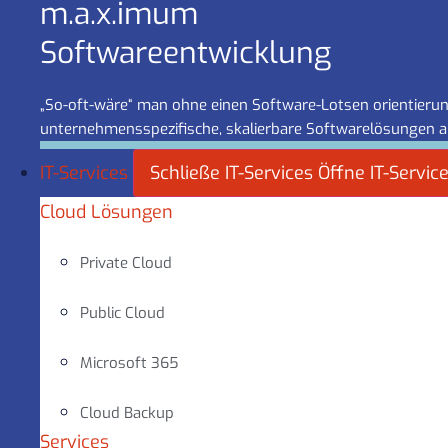
m.a.x.imum
Software­entwicklung
„So-oft-wäre“ man ohne einen Software-Lotsen orientierung
unternehmensspezifische, skalierbare Softwarelösungen a
IT-Services
Schließe IT-Services
Öffne IT-Servic
Cloud Lösungen
Private Cloud
Public Cloud
Microsoft 365
Cloud Backup
Services