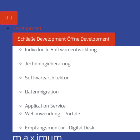
Zum
Inhalt
springen
Development
Schließe Development
Öffne Development
Individuelle Softwareentwicklung
Technologieberatung
Softwarearchitektur
Datenmigration
Application Service
Webanwendung - Portale
Empfangsmonitor - Digital Desk
m.a.x.imum