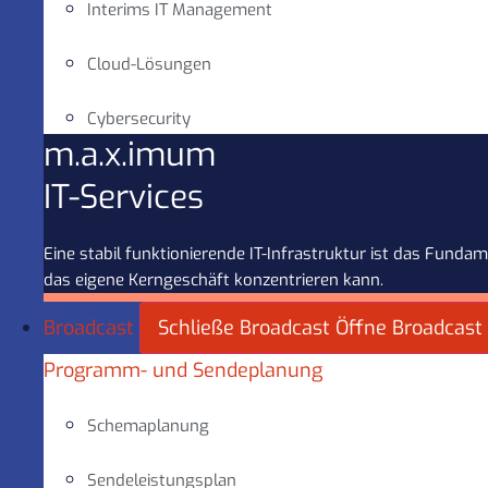
Interims IT Management
Cloud-Lösungen
Cybersecurity
m.a.x.imum
IT-Services
Eine stabil funktionierende IT-Infrastruktur ist das Fun
das eigene Kerngeschäft konzentrieren kann.
Broadcast
Schließe Broadcast
Öffne Broadcast
Programm- und Sendeplanung
Schemaplanung
Sendeleistungsplan