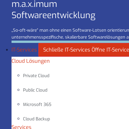
m.a.x.imum
Software­entwicklung
„So-oft-wäre“ man ohne einen Software-Lotsen orientierung
unternehmensspezifische, skalierbare Softwarelösungen a
IT-Services
Schließe IT-Services
Öffne IT-Servic
Cloud Lösungen
Private Cloud
Public Cloud
Microsoft 365
Cloud Backup
Services