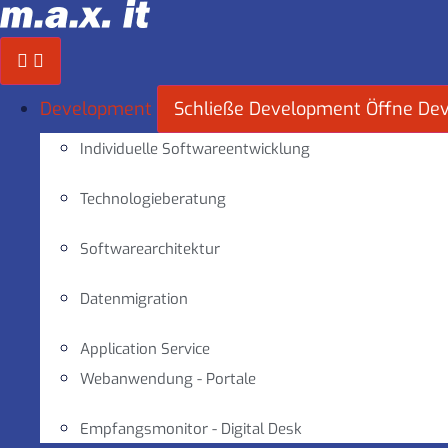
Zum
Inhalt
springen
Development
Schließe Development
Öffne De
Individuelle Softwareentwicklung
Technologieberatung
Softwarearchitektur
Datenmigration
Application Service
Webanwendung - Portale
Empfangsmonitor - Digital Desk