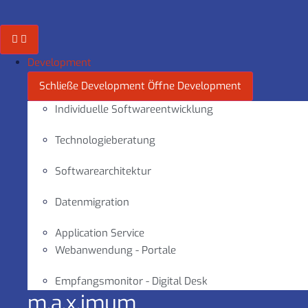
Zum
Inhalt
springen
Development
Schließe Development
Öffne Development
Individuelle Softwareentwicklung
Technologieberatung
Softwarearchitektur
Datenmigration
Application Service
Webanwendung - Portale
Empfangsmonitor - Digital Desk
m.a.x.imum