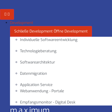
Zum
Inhalt
springen
Development
Schließe Development
Öffne Development
Individuelle Softwareentwicklung
Technologieberatung
Softwarearchitektur
Datenmigration
Application Service
Webanwendung - Portale
Empfangsmonitor - Digital Desk
m.a.x.imum