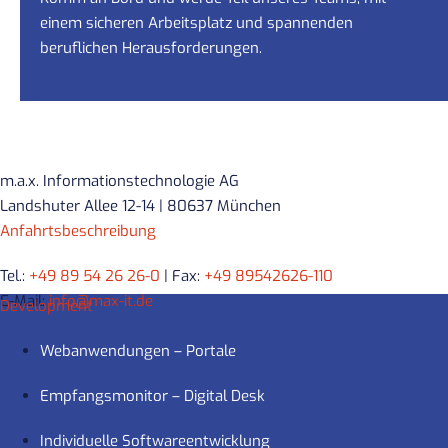
einem sicheren Arbeitsplatz und spannenden
beruflichen Herausforderungen.
m.a.x. Informationstechnologie AG
Landshuter Allee 12-14 | 80637 München
Anfahrtsbeschreibung
Tel.:
+49 89 54 26 26-0
| Fax:
+49 89542626-110
E-Mail:
info@max-it.de
Development
Webanwendungen – Portale
Empfangsmonitor – Digital Desk
Individuelle Softwareentwicklung