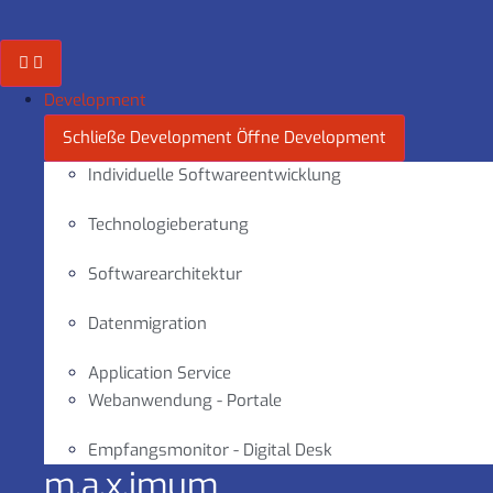
Zum
Inhalt
springen
Development
Schließe Development
Öffne Development
Individuelle Softwareentwicklung
Technologieberatung
Softwarearchitektur
Datenmigration
Application Service
Webanwendung - Portale
Empfangsmonitor - Digital Desk
m.a.x.imum