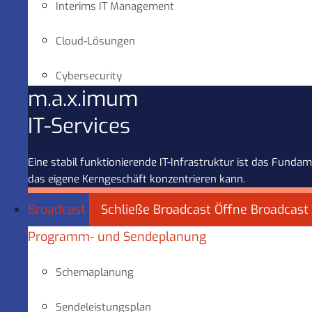
Interims IT Management
Cloud-Lösungen
Cybersecurity
m.a.x.imum
IT-Services
Eine stabil funktionierende IT-Infrastruktur ist das Fun
das eigene Kerngeschäft konzentrieren kann.
Broadcast
Schließe Broadcast
Öffne Broadcast
Programm- und Sendeplanung
Schemaplanung
Sendeleistungsplan