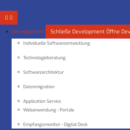
Zum
Inhalt
springen
Development
Schließe Development
Öffne De
Individuelle Softwareentwicklung
Technologieberatung
Softwarearchitektur
Datenmigration
Application Service
Webanwendung - Portale
Empfangsmonitor - Digital Desk