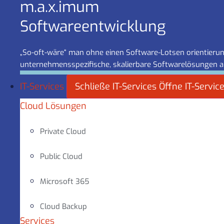
m.a.x.imum
Software­entwicklung
„So-oft-wäre“ man ohne einen Software-Lotsen orientierung
unternehmensspezifische, skalierbare Softwarelösungen a
IT-Services
Schließe IT-Services
Öffne IT-Servic
Cloud Lösungen
Private Cloud
Public Cloud
Microsoft 365
Cloud Backup
Services