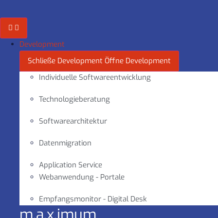
Zum
Inhalt
springen
Development
Schließe Development
Öffne Development
Individuelle Softwareentwicklung
Technologieberatung
Softwarearchitektur
Datenmigration
Application Service
Webanwendung - Portale
Empfangsmonitor - Digital Desk
m.a.x.imum