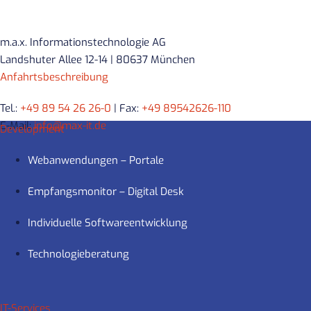
m.a.x. Informationstechnologie AG
Landshuter Allee 12-14 | 80637 München
Anfahrtsbeschreibung
Tel.:
+49 89 54 26 26-0
| Fax:
+49 89542626-110
E-Mail:
info@max-it.de
Development
Webanwendungen – Portale
Empfangsmonitor – Digital Desk
Individuelle Softwareentwicklung
Technologieberatung
IT-Services