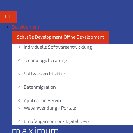
Zum
Inhalt
springen
Development
Schließe Development
Öffne Development
Individuelle Softwareentwicklung
Technologieberatung
Softwarearchitektur
Datenmigration
Application Service
Webanwendung - Portale
Empfangsmonitor - Digital Desk
m.a.x.imum