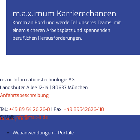
m.a.x.imum Karrierechancen
Komm an Bord und werde Teil unseres Teams, mit
einem sicheren Arbeitsplatz und spannenden
beruflichen Herausforderungen.
m.a.x. Informationstechnologie AG
Landshuter Allee 12-14 | 80637 München
Anfahrtsbeschreibung
Tel.:
+49 89 54 26 26-0
| Fax:
+49 89542626-110
E-Mail:
info@max-it.de
Development
Webanwendungen – Portale