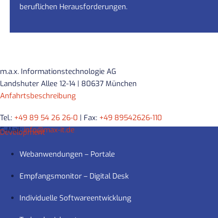
beruflichen Herausforderungen.
m.a.x. Informationstechnologie AG
Landshuter Allee 12-14 | 80637 München
Anfahrtsbeschreibung
Tel.:
+49 89 54 26 26-0
| Fax:
+49 89542626-110
E-Mail:
info@max-it.de
Development
Webanwendungen – Portale
Empfangsmonitor – Digital Desk
Individuelle Softwareentwicklung