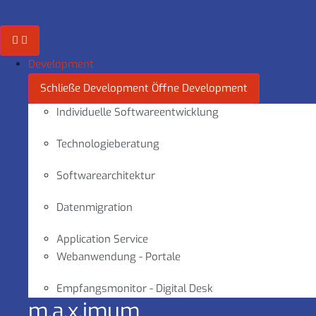
Zum
Inhalt
springen
Development
Schließe Development
Öffne Development
Individuelle Softwareentwicklung
Technologieberatung
Softwarearchitektur
Datenmigration
Application Service
Webanwendung - Portale
Empfangsmonitor - Digital Desk
m.a.x.imum