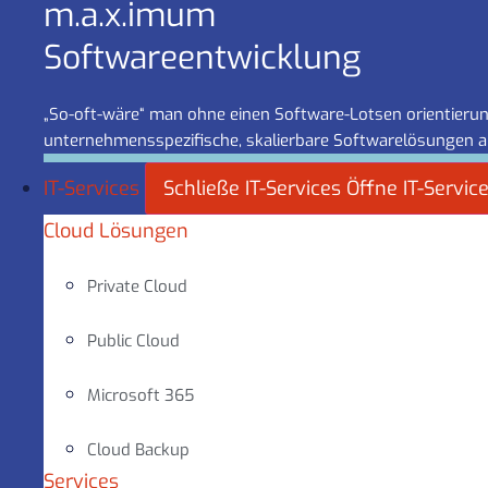
m.a.x.imum
Software­entwicklung
„So-oft-wäre“ man ohne einen Software-Lotsen orientierung
unternehmensspezifische, skalierbare Softwarelösungen a
IT-Services
Schließe IT-Services
Öffne IT-Servic
Cloud Lösungen
Private Cloud
Public Cloud
Microsoft 365
Cloud Backup
Services