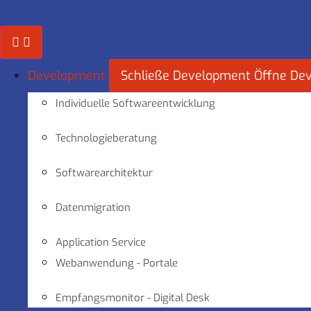
Zum
Inhalt
springen
Development
Schließe Development
Öffne De
Individuelle Softwareentwicklung
Technologieberatung
Softwarearchitektur
Datenmigration
Application Service
Webanwendung - Portale
Empfangsmonitor - Digital Desk