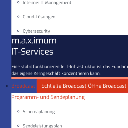
Interims IT Management
Cloud-Lösungen
Cybersecurity
m.a.x.imum
IT-Services
Eine stabil funktionierende IT-Infrastruktur ist das Fun
das eigene Kerngeschäft konzentrieren kann.
Broadcast
Schließe Broadcast
Öffne Broadcast
Programm- und Sendeplanung
Schemaplanung
Sendeleistungsplan