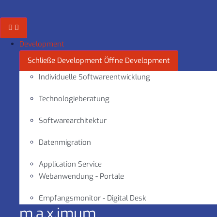
Zum
Inhalt
springen
Development
Schließe Development
Öffne Development
Individuelle Softwareentwicklung
Technologieberatung
Softwarearchitektur
Datenmigration
Application Service
Webanwendung - Portale
Empfangsmonitor - Digital Desk
m.a.x.imum