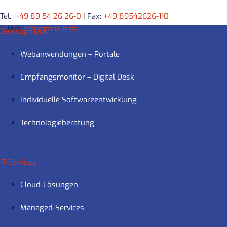
Tel.:
+49 89 54 26 26-0
| Fax:
+49 89542626-110
E-Mail:
info@max-it.de
Development
Webanwendungen – Portale
Empfangsmonitor – Digital Desk
Individuelle Softwareentwicklung
Technologieberatung
IT-Services
Cloud-Lösungen
Managed-Services