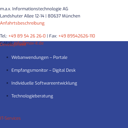
m.a.x. Informationstechnologie AG
Landshuter Allee 12-14 | 80637 München
Anfahrtsbeschreibung
Tel.:
+49 89 54 26 26-0
| Fax:
+49 89542626-110
E-Mail:
info@max-it.de
Development
Webanwendungen – Portale
Empfangsmonitor – Digital Desk
Individuelle Softwareentwicklung
Technologieberatung
IT-Services