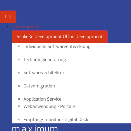
Zum
Inhalt
springen
Development
Schließe Development
Öffne Development
Individuelle Softwareentwicklung
Technologieberatung
Softwarearchitektur
Datenmigration
Application Service
Webanwendung - Portale
Empfangsmonitor - Digital Desk
m.a.x.imum