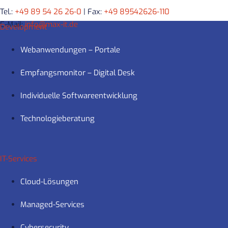
Tel.:
+49 89 54 26 26-0
| Fax:
+49 89542626-110
E-Mail:
info@max-it.de
Development
Webanwendungen – Portale
Empfangsmonitor – Digital Desk
Individuelle Softwareentwicklung
Technologieberatung
IT-Services
Cloud-Lösungen
Managed-Services
Cybersecurity