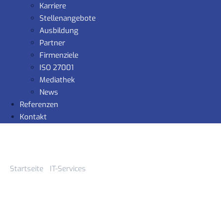
Karriere
Stellenangebote
Ausbildung
Partner
Firmenziele
ISO 27001
Mediathek
News
Referenzen
Kontakt
Startseite
-
IT-Services
-
bruecke-lotse
m.a.x.imum