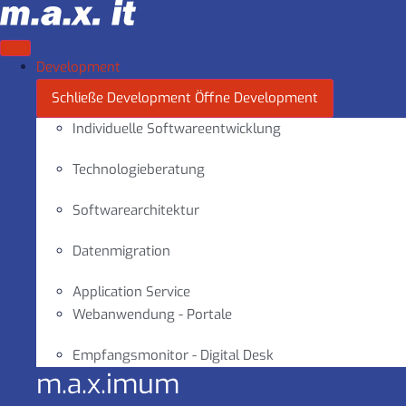
Zum
Inhalt
springen
Development
Schließe Development
Öffne Development
Individuelle Softwareentwicklung
Technologieberatung
Softwarearchitektur
Datenmigration
Application Service
Webanwendung - Portale
Empfangsmonitor - Digital Desk
m.a.x.imum