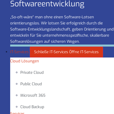
Software­entwicklung
„So-oft-wäre“ man ohne einen Software-Lotsen
orientierungslos. Wir lotsen Sie erfolgreich durch die
Software-Entwicklungslandschaft, geben Orientierung und
entwickeln für Sie unternehmensspezifische, skalierbare
Softwarelösungen auf sicheren Wegen.
IT-Services
Schließe IT-Services
Öffne IT-Services
Cloud Lösungen
Private Cloud
Public Cloud
Microsoft 365
Cloud Backup
Services