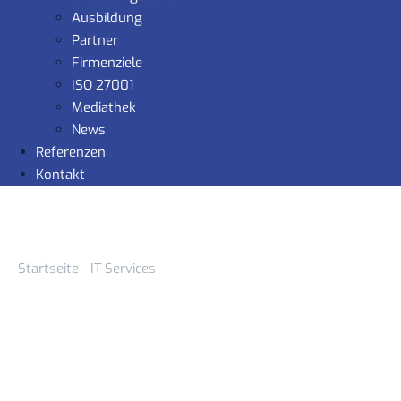
Ausbildung
Partner
Firmenziele
ISO 27001
Mediathek
News
Referenzen
Kontakt
Startseite
-
IT-Services
-
it-services-managed-
services
m.a.x.imum