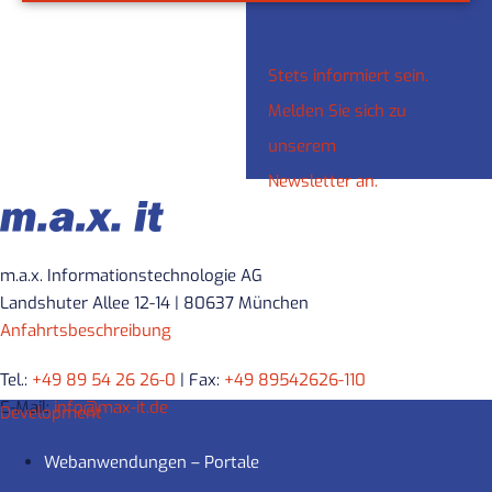
Stets informiert sein.
Melden Sie sich zu
unserem
Newsletter an.
m.a.x. Informationstechnologie AG
Landshuter Allee 12-14 | 80637 München
Anfahrtsbeschreibung
Tel.:
+49 89 54 26 26-0
| Fax:
+49 89542626-110
E-Mail:
info@max-it.de
Development
Webanwendungen – Portale