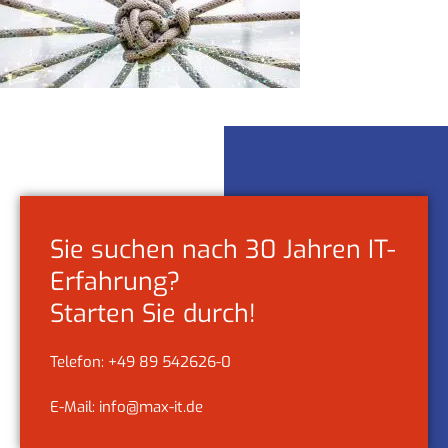
Sie suchen nach 30 Jahren IT-
Erfahrung?
Starten Sie durch!
Telefon: +49 89 542626-0
E-Mail: info@max-it.de